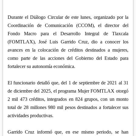
APETATITLÁN
ZITLALTEPEC
TLAXCO
CHIAUTEMPAN
TERRENATE
REGIÓN PONIENTE
Durante el Diálogo Circular de este lunes, organizado por la
XALOZTOC
CONTLA
Coordinación de Comunicación (CCOM), el director del
CALPULALPAN
PANOTLA
Fondo Macro para el Desarrollo Integral de Tlaxcala
HUEYOTLIPAN
(FOMTLAX), José Luis Garrido Cruz, dio a conocer los
SAN PABLO DEL MONTE
NANACAMILPA
avances en la colocación de créditos destinados a mujeres,
ZACATELCO
como parte de las acciones del Gobierno del Estado para
SANCTÓRUM
fortalecer su autonomía económica.
El funcionario detalló que, del 1 de septiembre de 2021 al 31
de diciembre del 2025, el programa Mujer FOMTLAX otorgó
2 mil 473 créditos, integrados en 824 grupos, con un monto
total de 28 millones 980 mil pesos destinados a fortalecer sus
actividades productivas.
Garrido Cruz informó que, en ese mismo periodo, se han