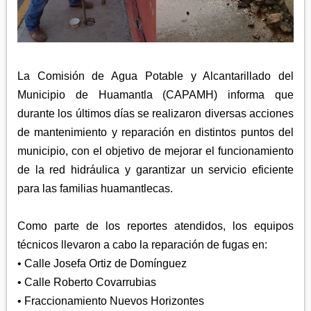
APETATITLÁN
ZITLALTEPEC
TLAXCO
CHIAUTEMPAN
TERRENATE
REGIÓN PONIENTE
XALOZTOC
CONTLA
CALPULALPAN
La Comisión de Agua Potable y Alcantarillado del
PANOTLA
HUEYOTLIPAN
Municipio de Huamantla (CAPAMH) informa que
SAN PABLO DEL MONTE
NANACAMILPA
durante los últimos días se realizaron diversas acciones
ZACATELCO
de mantenimiento y reparación en distintos puntos del
SANCTÓRUM
municipio, con el objetivo de mejorar el funcionamiento
de la red hidráulica y garantizar un servicio eficiente
para las familias huamantlecas.
Como parte de los reportes atendidos, los equipos
técnicos llevaron a cabo la reparación de fugas en:
• Calle Josefa Ortiz de Domínguez
• Calle Roberto Covarrubias
• Fraccionamiento Nuevos Horizontes