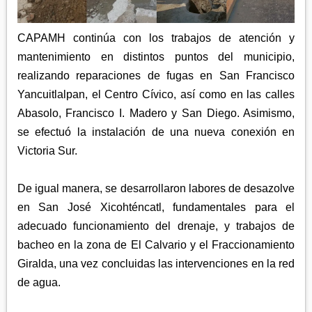
APETATITLÁN
ZITLALTEPEC
TLAXCO
CHIAUTEMPAN
TERRENATE
REGIÓN PONIENTE
CAPAMH continúa con los trabajos de atención y
XALOZTOC
CONTLA
mantenimiento en distintos puntos del municipio,
CALPULALPAN
realizando reparaciones de fugas en San Francisco
PANOTLA
HUEYOTLIPAN
Yancuitlalpan, el Centro Cívico, así como en las calles
SAN PABLO DEL MONTE
NANACAMILPA
Abasolo, Francisco I. Madero y San Diego. Asimismo,
ZACATELCO
se efectuó la instalación de una nueva conexión en
SANCTÓRUM
Victoria Sur.
De igual manera, se desarrollaron labores de desazolve
en San José Xicohténcatl, fundamentales para el
adecuado funcionamiento del drenaje, y trabajos de
bacheo en la zona de El Calvario y el Fraccionamiento
Giralda, una vez concluidas las intervenciones en la red
de agua.