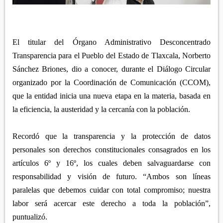
APETATITLÁN
ZITLALTEPEC
TLAXCO
CHIAUTEMPAN
TERRENATE
REGIÓN PONIENTE
XALOZTOC
CONTLA
El titular del Órgano Administrativo Desconcentrado
CALPULALPAN
PANOTLA
Transparencia para el Pueblo del Estado de Tlaxcala, Norberto
HUEYOTLIPAN
Sánchez Briones, dio a conocer, durante el Diálogo Circular
SAN PABLO DEL MONTE
NANACAMILPA
organizado por la Coordinación de Comunicación (CCOM),
ZACATELCO
que la entidad inicia una nueva etapa en la materia, basada en
SANCTÓRUM
la eficiencia, la austeridad y la cercanía con la población.
Recordó que la transparencia y la protección de datos
personales son derechos constitucionales consagrados en los
artículos 6º y 16º, los cuales deben salvaguardarse con
responsabilidad y visión de futuro. “Ambos son líneas
paralelas que debemos cuidar con total compromiso; nuestra
labor será acercar este derecho a toda la población”,
puntualizó.