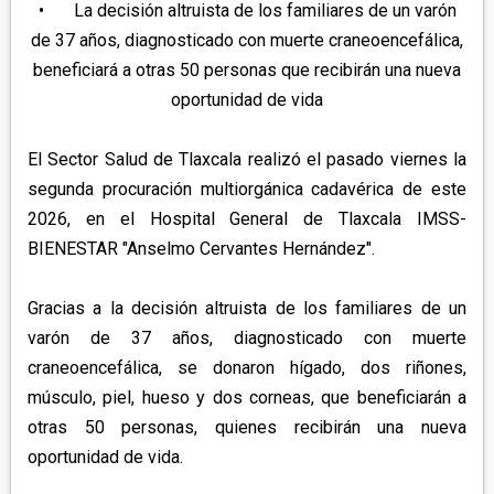
APETATITLÁN
•
La decisión altruista de los familiares de un varón
ZITLALTEPEC
TLAXCO
de 37 años, diagnosticado con muerte craneoencefálica,
CHIAUTEMPAN
TERRENATE
REGIÓN PONIENTE
XALOZTOC
beneficiará a otras 50 personas que recibirán una nueva
CONTLA
CALPULALPAN
oportunidad de vida
PANOTLA
HUEYOTLIPAN
El Sector Salud de Tlaxcala realizó el pasado viernes la
SAN PABLO DEL MONTE
NANACAMILPA
segunda procuración multiorgánica cadavérica de este
ZACATELCO
SANCTÓRUM
2026, en el Hospital General de Tlaxcala IMSS-
BIENESTAR "Anselmo Cervantes Hernández".
Gracias a la decisión altruista de los familiares de un
varón de 37 años, diagnosticado con muerte
craneoencefálica, se donaron hígado, dos riñones,
músculo, piel, hueso y dos corneas, que beneficiarán a
otras 50 personas, quienes recibirán una nueva
oportunidad de vida.