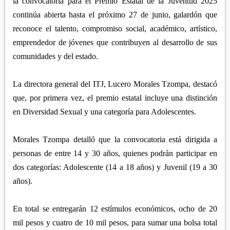
APETATITLÁN
la convocatoria para el Premio Estatal de la Juventud 2025
ZITLALTEPEC
TLAXCO
continúa abierta hasta el próximo 27 de junio, galardón que
CHIAUTEMPAN
TERRENATE
REGIÓN PONIENTE
reconoce el talento, compromiso social, académico, artístico,
XALOZTOC
CONTLA
emprendedor de jóvenes que contribuyen al desarrollo de sus
CALPULALPAN
PANOTLA
comunidades y del estado.
HUEYOTLIPAN
SAN PABLO DEL MONTE
NANACAMILPA
La directora general del ITJ, Lucero Morales Tzompa, destacó
ZACATELCO
que, por primera vez, el premio estatal incluye una distinción
SANCTÓRUM
en Diversidad Sexual y una categoría para Adolescentes.
Morales Tzompa detalló que la convocatoria está dirigida a
personas de entre 14 y 30 años, quienes podrán participar en
dos categorías: Adolescente (14 a 18 años) y Juvenil (19 a 30
años).
En total se entregarán 12 estímulos económicos, ocho de 20
mil pesos y cuatro de 10 mil pesos, para sumar una bolsa total