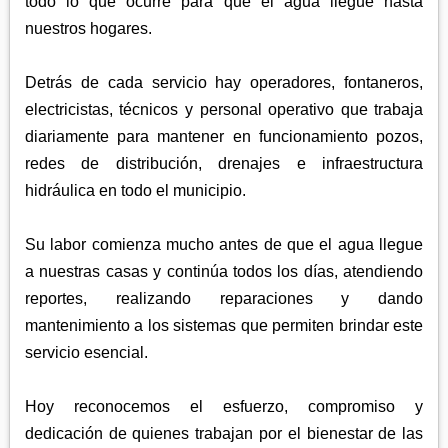
todo lo que ocurre para que el agua llegue hasta
APETATITLÁN
ZITLALTEPEC
TLAXCO
nuestros hogares.
CHIAUTEMPAN
TERRENATE
REGIÓN PONIENTE
XALOZTOC
CONTLA
Detrás de cada servicio hay operadores, fontaneros,
CALPULALPAN
electricistas, técnicos y personal operativo que trabaja
PANOTLA
HUEYOTLIPAN
diariamente para mantener en funcionamiento pozos,
SAN PABLO DEL MONTE
NANACAMILPA
redes de distribución, drenajes e infraestructura
ZACATELCO
hidráulica en todo el municipio.
SANCTÓRUM
Su labor comienza mucho antes de que el agua llegue
a nuestras casas y continúa todos los días, atendiendo
reportes, realizando reparaciones y dando
mantenimiento a los sistemas que permiten brindar este
servicio esencial.
Hoy reconocemos el esfuerzo, compromiso y
dedicación de quienes trabajan por el bienestar de las