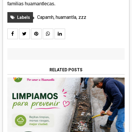
familias huamantlecas.
Capamh
,
huamantla
,
zzz
Labels
RELATED POSTS