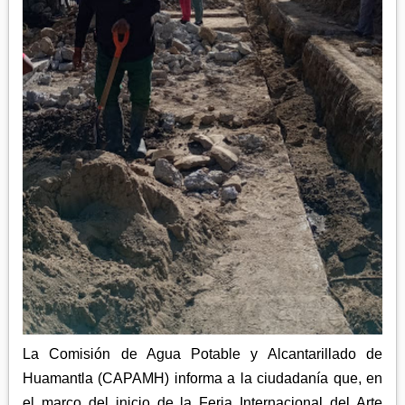
APETATITLÁN
ZITLALTEPEC
TLAXCO
CHIAUTEMPAN
TERRENATE
REGIÓN PONIENTE
XALOZTOC
CONTLA
CALPULALPAN
PANOTLA
HUEYOTLIPAN
SAN PABLO DEL MONTE
NANACAMILPA
ZACATELCO
SANCTÓRUM
La Comisión de Agua Potable y Alcantarillado de
Huamantla (CAPAMH) informa a la ciudadanía que, en
el marco del inicio de la Feria Internacional del Arte