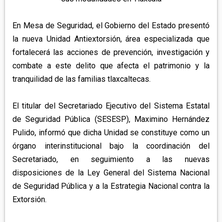
APETATITLÁN
ZITLALTEPEC
TLAXCO
CHIAUTEMPAN
TERRENATE
REGIÓN PONIENTE
En Mesa de Seguridad, el Gobierno del Estado presentó
XALOZTOC
CONTLA
la nueva Unidad Antiextorsión, área especializada que
CALPULALPAN
fortalecerá las acciones de prevención, investigación y
PANOTLA
HUEYOTLIPAN
combate a este delito que afecta el patrimonio y la
SAN PABLO DEL MONTE
tranquilidad de las familias tlaxcaltecas.
NANACAMILPA
ZACATELCO
SANCTÓRUM
El titular del Secretariado Ejecutivo del Sistema Estatal
de Seguridad Pública (SESESP), Maximino Hernández
Pulido, informó que dicha Unidad se constituye como un
órgano interinstitucional bajo la coordinación del
Secretariado, en seguimiento a las nuevas
disposiciones de la Ley General del Sistema Nacional
de Seguridad Pública y a la Estrategia Nacional contra la
Extorsión.