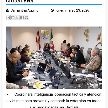
CIUDADANA
POLICÍA Y NOTA ROJA
SALUD
Samantha Aquino
lunes, marzo 23, 2026
TLAXCALA
EDUCACIÓN
GOBIERNO
ECONOMÍA
LEGISLATIVO
CAMPO
MUNICIPIOS
JUDICIAL
ARTE Y CULTURA
CAPITAL
TURISMO
REGIÓN ORIENTE
DEPORTES
NACIONAL
HUAMANTLA
TELEMEDIOS TV
IXTENCO
REGIÓN CENTRO-NORTE
CUAPIAXTLA
APIZACO
ATLTZAYANCA
•
Coordinará inteligencia, operación táctica y atención
SAN JOSÉ TEACALCO
REGIÓN CENTRO-SUR
a víctimas para prevenir y combatir la extorsión en todas
TEQUEXQUITLA
TOCATLÁN
sus modalidades en Tlaxcala