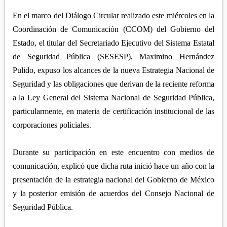
APETATITLÁN
ZITLALTEPEC
TLAXCO
En el marco del Diálogo Circular realizado este miércoles en la
CHIAUTEMPAN
TERRENATE
REGIÓN PONIENTE
Coordinación de Comunicación (CCOM) del Gobierno del
XALOZTOC
CONTLA
Estado, el titular del Secretariado Ejecutivo del Sistema Estatal
CALPULALPAN
PANOTLA
de Seguridad Pública (SESESP), Maximino Hernández
HUEYOTLIPAN
Pulido, expuso los alcances de la nueva Estrategia Nacional de
SAN PABLO DEL MONTE
NANACAMILPA
Seguridad y las obligaciones que derivan de la reciente reforma
ZACATELCO
a la Ley General del Sistema Nacional de Seguridad Pública,
SANCTÓRUM
particularmente, en materia de certificación institucional de las
corporaciones policiales.
Durante su participación en este encuentro con medios de
comunicación, explicó que dicha ruta inició hace un año con la
presentación de la estrategia nacional del Gobierno de México
y la posterior emisión de acuerdos del Consejo Nacional de
Seguridad Pública.