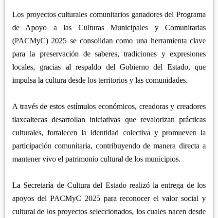
APETATITLÁN
ZITLALTEPEC
TLAXCO
Los proyectos culturales comunitarios ganadores del Programa
CHIAUTEMPAN
TERRENATE
REGIÓN PONIENTE
de Apoyo a las Culturas Municipales y Comunitarias
XALOZTOC
CONTLA
(PACMyC) 2025 se consolidan como una herramienta clave
CALPULALPAN
PANOTLA
para la preservación de saberes, tradiciones y expresiones
HUEYOTLIPAN
locales, gracias al respaldo del Gobierno del Estado, que
SAN PABLO DEL MONTE
NANACAMILPA
impulsa la cultura desde los territorios y las comunidades.
ZACATELCO
SANCTÓRUM
A través de estos estímulos económicos, creadoras y creadores
tlaxcaltecas desarrollan iniciativas que revalorizan prácticas
culturales, fortalecen la identidad colectiva y promueven la
participación comunitaria, contribuyendo de manera directa a
mantener vivo el patrimonio cultural de los municipios.
La Secretaría de Cultura del Estado realizó la entrega de los
apoyos del PACMyC 2025 para reconocer el valor social y
cultural de los proyectos seleccionados, los cuales nacen desde