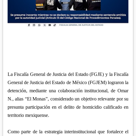
APETATITLÁN
ZITLALTEPEC
TLAXCO
CHIAUTEMPAN
TERRENATE
REGIÓN PONIENTE
XALOZTOC
CONTLA
CALPULALPAN
PANOTLA
HUEYOTLIPAN
SAN PABLO DEL MONTE
NANACAMILPA
ZACATELCO
SANCTÓRUM
La Fiscalía General de Justicia del Estado (FGJE) y la Fiscalía
General de Justicia del Estado de México (FGJEM) lograron la
detención, mediante una colaboración institucional, de Omar
N., alias “El Monas”, considerado un objetivo relevante por su
presunta participación en el delito de homicidio calificado en
territorio mexiquense.
Como parte de la estrategia interinstitucional que fortalece el