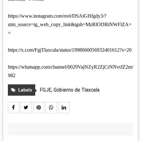
https://www.instagram.com/reel/DSAiGHfgdy3/?
utm_source=ig_web_copy_link&igsh=MzRlODBiNWFlZA=
=
https://x.com/FgjTlaxcala/status/1998060056932401612?s=20
https://whatsapp.com/channel/0029VajNZyR2ZjCrNNvtJZ2m/
982
FGJE
,
Gobierno de Tlaxcala
Labels