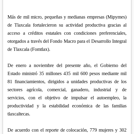
APETATITLÁN
ZITLALTEPEC
TLAXCO
CHIAUTEMPAN
TERRENATE
REGIÓN PONIENTE
Más de mil micro, pequeñas y medianas empresas (Mipymes)
XALOZTOC
CONTLA
de Tlaxcala fortalecieron su actividad productiva gracias al
CALPULALPAN
PANOTLA
acceso a créditos estatales con condiciones preferenciales,
HUEYOTLIPAN
otorgados a través del Fondo Macro para el Desarrollo Integral
SAN PABLO DEL MONTE
NANACAMILPA
de Tlaxcala (Fomtlax).
ZACATELCO
SANCTÓRUM
De enero a noviembre del presente año, el Gobierno del
Estado ministró 35 millones 435 mil 600 pesos mediante mil
81 financiamientos, dirigidos a unidades productivas de los
sectores agrícola, comercial, ganadero, industrial y de
servicios, con el objetivo de impulsar el autoempleo, la
productividad y la estabilidad económica de las familias
tlaxcaltecas.
De acuerdo con el reporte de colocación, 779 mujeres y 302