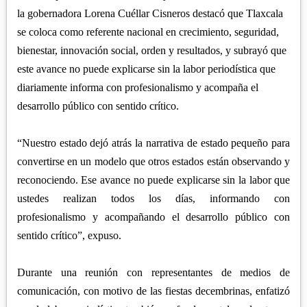
APETATITLÁN
ZITLALTEPEC
la gobernadora Lorena Cuéllar Cisneros destacó que Tlaxcala
TLAXCO
CHIAUTEMPAN
TERRENATE
se coloca como referente nacional en crecimiento, seguridad,
REGIÓN PONIENTE
XALOZTOC
CONTLA
bienestar, innovación social, orden y resultados, y subrayó que
CALPULALPAN
este avance no puede explicarse sin la labor periodística que
PANOTLA
HUEYOTLIPAN
diariamente informa con profesionalismo y acompaña el
SAN PABLO DEL MONTE
desarrollo público con sentido crítico.
NANACAMILPA
ZACATELCO
SANCTÓRUM
“Nuestro estado dejó atrás la narrativa de estado pequeño para
convertirse en un modelo que otros estados están observando y
reconociendo. Ese avance no puede explicarse sin la labor que
ustedes realizan todos los días, informando con
profesionalismo y acompañando el desarrollo público con
sentido crítico”, expuso.
Durante una reunión con representantes de medios de
comunicación, con motivo de las fiestas decembrinas, enfatizó