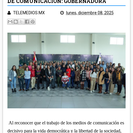
DE COMUNICACIÓN: GOBERNADORA
POLICÍA Y NOTA ROJA
SALUD
TELEMEDIOS.MX
lunes, diciembre 08, 2025
TLAXCALA
EDUCACIÓN
GOBIERNO
ECONOMÍA
LEGISLATIVO
CAMPO
MUNICIPIOS
JUDICIAL
ARTE Y CULTURA
CAPITAL
TURISMO
REGIÓN ORIENTE
DEPORTES
NACIONAL
HUAMANTLA
TELEMEDIOS TV
IXTENCO
REGIÓN CENTRO-NORTE
CUAPIAXTLA
APIZACO
ATLTZAYANCA
SAN JOSÉ TEACALCO
REGIÓN CENTRO-SUR
Al reconocer que el trabajo de los medios de comunicación es
TEQUEXQUITLA
TOCATLÁN
decisivo para la vida democrática y la libertad de la sociedad,