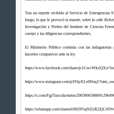
Tras un reporte recibido al Servicio de Emergencias 
fuego, lo que le provocó la muerte, sobre la calle Refo
Investigación y Peritos del Instituto de Ciencias Fore
cuerpo y las diligencias correspondientes.
El Ministerio Público continúa con las indagatorias 
hacerlos comparecer ante la ley.
https://www.facebook.com/share/p/1GwvWkxQXo/?m
https://www.instagram.com/p/DSpXLe0Dsq2/?utm
https://x.com/FgjTlaxcala/status/20038063886912964
https://whatsapp.com/channel/0029VajNZyR2ZjCrNN