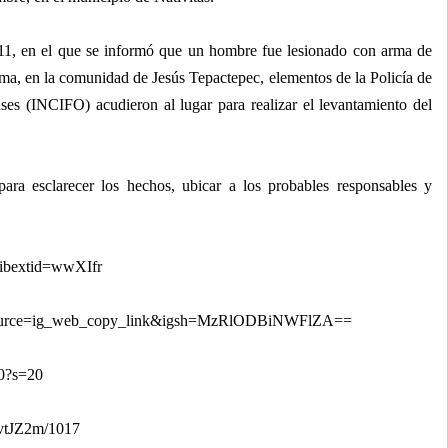
911, en el que se informó que un hombre fue lesionado con arma de
rma, en la comunidad de Jesús Tepactepec, elementos de la Policía de
nses (INCIFO) acudieron al lugar para realizar el levantamiento del
para esclarecer los hechos, ubicar a los probables responsables y
ibextid=wwXIfr
_source=ig_web_copy_link&igsh=MzRlODBiNWFlZA==
90?s=20
vtJZ2m/1017