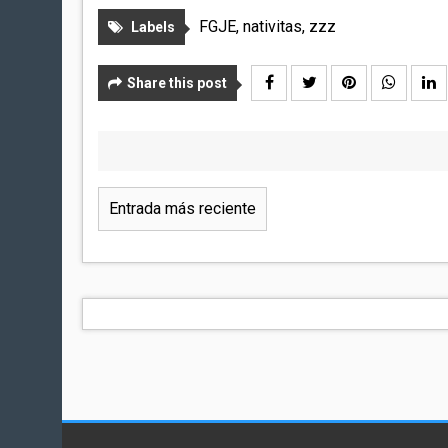
FGJE
,
nativitas
,
zzz
Labels
Share this post
Entrada más reciente