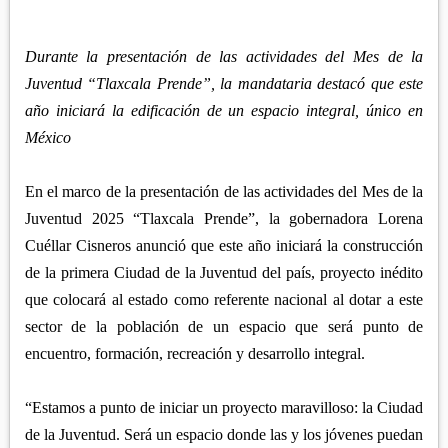
APETATITLÁN
ZITLALTEPEC
TLAXCO
CHIAUTEMPAN
TERRENATE
REGIÓN PONIENTE
Durante la presentación de las actividades del Mes de la
XALOZTOC
CONTLA
Juventud “Tlaxcala Prende”, la mandataria destacó que este
CALPULALPAN
PANOTLA
año iniciará la edificación de un espacio integral, único en
HUEYOTLIPAN
México
SAN PABLO DEL MONTE
NANACAMILPA
ZACATELCO
En el marco de la presentación de las actividades del Mes de la
SANCTÓRUM
Juventud 2025 “Tlaxcala Prende”, la gobernadora Lorena
Cuéllar Cisneros anunció que este año iniciará la construcción
de la primera Ciudad de la Juventud del país, proyecto inédito
que colocará al estado como referente nacional al dotar a este
sector de la población de un espacio que será punto de
encuentro, formación, recreación y desarrollo integral.
“Estamos a punto de iniciar un proyecto maravilloso: la Ciudad
de la Juventud. Será un espacio donde las y los jóvenes puedan