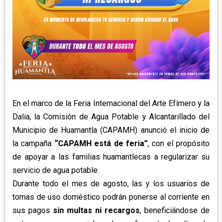
APETATITLÁN
ZITLALTEPEC
TLAXCO
CHIAUTEMPAN
TERRENATE
REGIÓN PONIENTE
XALOZTOC
CONTLA
CALPULALPAN
PANOTLA
HUEYOTLIPAN
SAN PABLO DEL MONTE
NANACAMILPA
ZACATELCO
SANCTÓRUM
En el marco de la Feria Internacional del Arte Efímero y la
Dalia, la Comisión de Agua Potable y Alcantarillado del
Municipio de Huamantla (CAPAMH) anunció el inicio de
la campaña
“CAPAMH está de feria”
, con el propósito
de apoyar a las familias huamantlecas a regularizar su
servicio de agua potable.
Durante todo el mes de agosto, las y los usuarios de
tomas de uso doméstico podrán ponerse al corriente en
sus pagos
sin multas ni recargos
, beneficiándose de