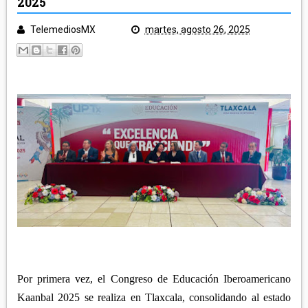
2025
POLICÍA Y NOTA ROJA
SALUD
TelemediosMX
martes, agosto 26, 2025
TLAXCALA
EDUCACIÓN
GOBIERNO
ECONOMÍA
LEGISLATIVO
CAMPO
MUNICIPIOS
JUDICIAL
ARTE Y CULTURA
CAPITAL
TURISMO
REGIÓN ORIENTE
DEPORTES
NACIONAL
HUAMANTLA
TELEMEDIOS TV
IXTENCO
REGIÓN CENTRO-NORTE
CUAPIAXTLA
APIZACO
ATLTZAYANCA
SAN JOSÉ TEACALCO
Por primera vez, el Congreso de Educación Iberoamericano
REGIÓN CENTRO-SUR
TEQUEXQUITLA
Kaanbal 2025 se realiza en Tlaxcala, consolidando al estado
TOCATLÁN