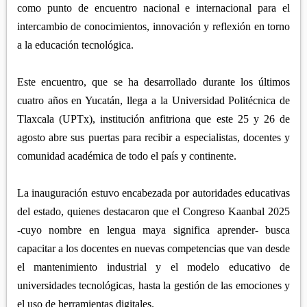
APETATITLÁN
ZITLALTEPEC
como punto de encuentro nacional e internacional para el
TLAXCO
CHIAUTEMPAN
intercambio de conocimientos, innovación y reflexión en torno
TERRENATE
REGIÓN PONIENTE
XALOZTOC
a la educación tecnológica.
CONTLA
CALPULALPAN
PANOTLA
Este encuentro, que se ha desarrollado durante los últimos
HUEYOTLIPAN
SAN PABLO DEL MONTE
cuatro años en Yucatán, llega a la Universidad Politécnica de
NANACAMILPA
Tlaxcala (UPTx), institución anfitriona que este 25 y 26 de
ZACATELCO
SANCTÓRUM
agosto abre sus puertas para recibir a especialistas, docentes y
comunidad académica de todo el país y continente.
La inauguración estuvo encabezada por autoridades educativas
del estado, quienes destacaron que el Congreso Kaanbal 2025
-cuyo nombre en lengua maya significa aprender- busca
capacitar a los docentes en nuevas competencias que van desde
el mantenimiento industrial y el modelo educativo de
universidades tecnológicas, hasta la gestión de las emociones y
el uso de herramientas digitales.