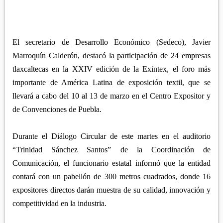
APETATITLÁN
ZITLALTEPEC
TLAXCO
CHIAUTEMPAN
TERRENATE
REGIÓN PONIENTE
XALOZTOC
CONTLA
El secretario de Desarrollo Económico (Sedeco), Javier
CALPULALPAN
PANOTLA
Marroquín Calderón, destacó la participación de 24 empresas
HUEYOTLIPAN
tlaxcaltecas en la XXIV edición de la Exintex, el foro más
SAN PABLO DEL MONTE
NANACAMILPA
importante de América Latina de exposición textil, que se
ZACATELCO
llevará a cabo del 10 al 13 de marzo en el Centro Expositor y
SANCTÓRUM
de Convenciones de Puebla.
Durante el Diálogo Circular de este martes en el auditorio
“Trinidad Sánchez Santos” de la Coordinación de
Comunicación, el funcionario estatal informó que la entidad
contará con un pabellón de 300 metros cuadrados, donde 16
expositores directos darán muestra de su calidad, innovación y
competitividad en la industria.