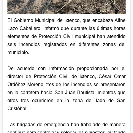
APETATITLÁN
ZITLALTEPEC
TLAXCO
CHIAUTEMPAN
TERRENATE
REGIÓN PONIENTE
XALOZTOC
El Gobierno Municipal de Ixtenco, que encabeza Aline
CONTLA
CALPULALPAN
Lazo Caballero, informó que durante las últimas horas
PANOTLA
elementos de Protección Civil municipal han atendido
HUEYOTLIPAN
SAN PABLO DEL MONTE
seis incendios registrados en diferentes zonas del
NANACAMILPA
municipio.
ZACATELCO
SANCTÓRUM
De acuerdo con información proporcionada por el
director de Protección Civil de Ixtenco, César Omar
Ordóñez Moreno, tres de los incendios se presentaron
en la carretera hacia San Juan Bautista, mientras que
otros tres ocurrieron en la zona del lado de San
Cristóbal.
Las brigadas de emergencia han trabajado de manera
continua para controlar y sofocar los siniestros, evitando