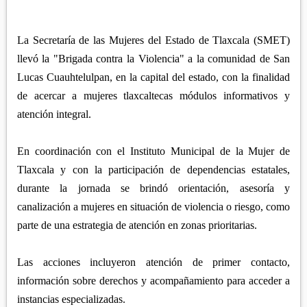
APETATITLÁN
ZITLALTEPEC
TLAXCO
CHIAUTEMPAN
TERRENATE
REGIÓN PONIENTE
La Secretaría de las Mujeres del Estado de Tlaxcala (SMET)
XALOZTOC
CONTLA
llevó la "Brigada contra la Violencia" a la comunidad de San
CALPULALPAN
PANOTLA
Lucas Cuauhtelulpan, en la capital del estado, con la finalidad
HUEYOTLIPAN
de acercar a mujeres tlaxcaltecas módulos informativos y
SAN PABLO DEL MONTE
NANACAMILPA
atención integral.
ZACATELCO
SANCTÓRUM
En coordinación con el Instituto Municipal de la Mujer de
Tlaxcala y con la participación de dependencias estatales,
durante la jornada se brindó orientación, asesoría y
canalización a mujeres en situación de violencia o riesgo, como
parte de una estrategia de atención en zonas prioritarias.
Las acciones incluyeron atención de primer contacto,
información sobre derechos y acompañamiento para acceder a
instancias especializadas.