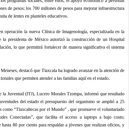
os programas sociales, entre ellos, el apoyo económico a personas
nes de pesos; los 700 millones de pesos para mejorar infraestructura
uita de lentes en planteles educativos.
en operación la nueva Clínica de Imagenología, especializada en la
e la presidenta de México autorizó la construcción de un Hospital
ación, lo que permitirá fortalecer de manera significativa el sistema
o Meneses, destacó que Tlaxcala ha logrado avanzar en la atención de
cionales que permiten atender a las familias aquí en el estado.
a de la Juventud (ITJ), Lucero Morales Tzompa, informó que resultado
juventudes del estado el presupuesto del organismo se amplió a 25
as como “Tlaxcaltecas por el Mundo” , que promueve el voluntariado
des Conectadas”, que facilita el acceso a laptops a bajo costo;
hasta 80 por ciento para respaldar a jóvenes que realizan oficios, y