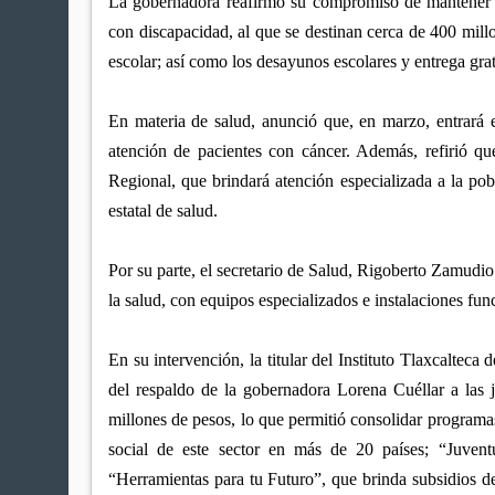
La gobernadora reafirmó su compromiso de mantener l
con discapacidad, al que se destinan cerca de 400 millo
escolar; así como los desayunos escolares y entrega grat
En materia de salud, anunció que, en marzo, entrará 
atención de pacientes con cáncer. Además, refirió qu
Regional, que brindará atención especializada a la pobl
estatal de salud.
Por su parte, el secretario de Salud, Rigoberto Zamudi
la salud, con equipos especializados e instalaciones fun
En su intervención, la titular del Instituto Tlaxcaltec
del respaldo de la gobernadora Lorena Cuéllar a las 
millones de pesos, lo que permitió consolidar program
social de este sector en más de 20 países; “Juventu
“Herramientas para tu Futuro”, que brinda subsidios de 