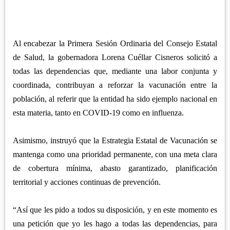
APETATITLÁN
ZITLALTEPEC
TLAXCO
CHIAUTEMPAN
TERRENATE
REGIÓN PONIENTE
XALOZTOC
CONTLA
Al encabezar la Primera Sesión Ordinaria del Consejo Estatal
CALPULALPAN
PANOTLA
de Salud, la gobernadora Lorena Cuéllar Cisneros solicitó a
HUEYOTLIPAN
todas las dependencias que, mediante una labor conjunta y
SAN PABLO DEL MONTE
NANACAMILPA
coordinada, contribuyan a reforzar la vacunación entre la
ZACATELCO
población, al referir que la entidad ha sido ejemplo nacional en
SANCTÓRUM
esta materia, tanto en COVID-19 como en influenza.
Asimismo, instruyó que la Estrategia Estatal de Vacunación se
mantenga como una prioridad permanente, con una meta clara
de cobertura mínima, abasto garantizado, planificación
territorial y acciones continuas de prevención.
“Así que les pido a todos su disposición, y en este momento es
una petición que yo les hago a todas las dependencias, para