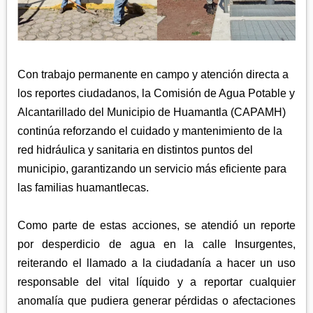
APETATITLÁN
ZITLALTEPEC
TLAXCO
CHIAUTEMPAN
TERRENATE
REGIÓN PONIENTE
XALOZTOC
CONTLA
CALPULALPAN
Con trabajo permanente en campo y atención directa a
PANOTLA
HUEYOTLIPAN
los reportes ciudadanos, la Comisión de Agua Potable y
SAN PABLO DEL MONTE
NANACAMILPA
Alcantarillado del Municipio de Huamantla (CAPAMH)
ZACATELCO
continúa reforzando el cuidado y mantenimiento de la
SANCTÓRUM
red hidráulica y sanitaria en distintos puntos del
municipio, garantizando un servicio más eficiente para
las familias huamantlecas.
Como parte de estas acciones, se atendió un reporte
por desperdicio de agua en la calle Insurgentes,
reiterando el llamado a la ciudadanía a hacer un uso
responsable del vital líquido y a reportar cualquier
anomalía que pudiera generar pérdidas o afectaciones