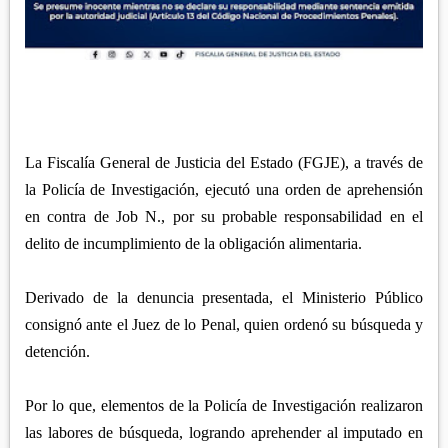
APETATITLÁN
ZITLALTEPEC
TLAXCO
CHIAUTEMPAN
TERRENATE
REGIÓN PONIENTE
XALOZTOC
CONTLA
CALPULALPAN
PANOTLA
HUEYOTLIPAN
SAN PABLO DEL MONTE
NANACAMILPA
La Fiscalía General de Justicia del Estado (FGJE), a través de
ZACATELCO
la Policía de Investigación, ejecutó una orden de aprehensión
SANCTÓRUM
en contra de Job N., por su probable responsabilidad en el
delito de incumplimiento de la obligación alimentaria.
Derivado de la denuncia presentada, el Ministerio Público
consignó ante el Juez de lo Penal, quien ordenó su búsqueda y
detención.
Por lo que, elementos de la Policía de Investigación realizaron
las labores de búsqueda, logrando aprehender al imputado en