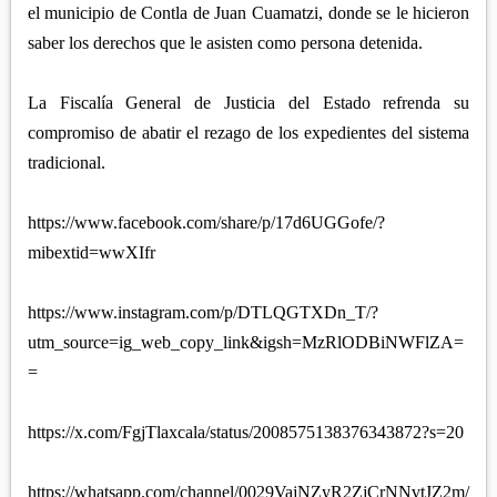
el municipio de Contla de Juan Cuamatzi, donde se le hicieron
saber los derechos que le asisten como persona detenida.
La Fiscalía General de Justicia del Estado refrenda su
compromiso de abatir el rezago de los expedientes del sistema
tradicional.
https://www.facebook.com/share/p/17d6UGGofe/?
mibextid=wwXIfr
https://www.instagram.com/p/DTLQGTXDn_T/?
utm_source=ig_web_copy_link&igsh=MzRlODBiNWFlZA=
=
https://x.com/FgjTlaxcala/status/2008575138376343872?s=20
https://whatsapp.com/channel/0029VajNZyR2ZjCrNNvtJZ2m/