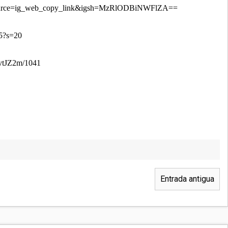
source=ig_web_copy_link&igsh=MzRlODBiNWFlZA==
25?s=20
vtJZ2m/1041
Entrada antigua