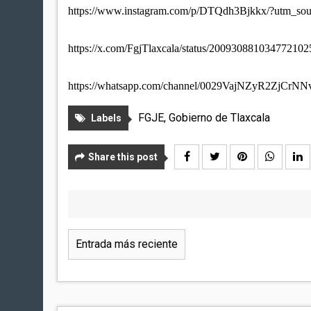
https://www.instagram.com/p/DTQdh3Bjkkx/?utm_
https://x.com/FgjTlaxcala/status/20093088103477210
https://whatsapp.com/channel/0029VajNZyR2ZjCrNN
FGJE
,
Gobierno de Tlaxcala
Labels
Share this post
Entrada más reciente