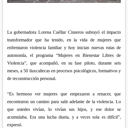
APETATITLÁN
ZITLALTEPEC
TLAXCO
CHIAUTEMPAN
TERRENATE
REGIÓN PONIENTE
XALOZTOC
CONTLA
CALPULALPAN
PANOTLA
La gobernadora Lorena Cuéllar Cisneros subrayó el impacto
HUEYOTLIPAN
transformador que ha tenido, en la vida de mujeres que
SAN PABLO DEL MONTE
NANACAMILPA
enfrentaron violencia familiar y hoy inician nuevas rutas de
ZACATELCO
autonomía, el programa “Mujeres en Bienestar Libres de
SANCTÓRUM
Violencia”, que acompañó, en su fase piloto, durante seis
meses, a 50 tlaxcaltecas en procesos psicológicos, formativos y
de reconstrucción personal.
“Es hermoso ver mujeres que empezaron a renacer, que
encontraron un camino para salir adelante de la violencia. Lo
que ustedes vivían, lo vivían sus hijos, y ese dolor se
acumulaba. Era una lucha diaria, y a veces sola es difícil”,
expresó.