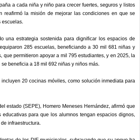
ña a cada niña y niño para crecer fuertes, seguros y listos
n reafirmó la misión de mejorar las condiciones en que se
s escuelas.
o una estrategia sostenida para dignificar los espacios de
equiparon 285 escuelas, beneficiando a 30 mil 681 niñas y
, que permitieron apoyar a mil 795 estudiantes, y en 2025, la
se beneficia a 18 mil 692 niñas y niños más.
incluyen 20 cocinas móviles, como solución inmediata para
ca del estado (SEPE), Homero Meneses Hernández, afirmó que
s educativas para que los alumnos tengan espacios dignos,
de infraestructura.
dentas de los DIF municipales, subrayando que su apoyo ha