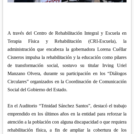
APETATITLÁN
ZITLALTEPEC
TLAXCO
CHIAUTEMPAN
TERRENATE
REGIÓN PONIENTE
XALOZTOC
CONTLA
CALPULALPAN
PANOTLA
A través del Centro de Rehabilitación Integral y Escuela en
HUEYOTLIPAN
Terapia Física y Rehabilitación (CRI-Escuela), la
SAN PABLO DEL MONTE
NANACAMILPA
administración que encabeza la gobernadora Lorena Cuéllar
ZACATELCO
Cisneros impulsa la rehabilitación y la educación como pilares
SANCTÓRUM
de transformación social, sostuvo su titular Irving Uriel
Manzano Olvera, durante su participación en los “Diálogos
Circulares” organizados en la Coordinación de Comunicación
Social del Gobierno del Estado.
En el Auditorio “Trinidad Sánchez Santos”, destacó el trabajo
emprendido en los últimos años en la entidad para reforzar la
atención a la población con alguna discapacidad o que requiera
rehabilitación física, a fin de ampliar la cobertura de los