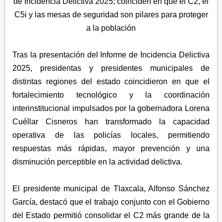
APETATITLÁN
de Incidencia Delictiva 2025; coinciden en que el C2, el
ZITLALTEPEC
TLAXCO
C5i y las mesas de seguridad son pilares para proteger
CHIAUTEMPAN
TERRENATE
REGIÓN PONIENTE
a la población
XALOZTOC
CONTLA
CALPULALPAN
PANOTLA
Tras la presentación del Informe de Incidencia Delictiva
HUEYOTLIPAN
2025, presidentas y presidentes municipales de
SAN PABLO DEL MONTE
NANACAMILPA
distintas regiones del estado coincidieron en que el
ZACATELCO
fortalecimiento tecnológico y la coordinación
SANCTÓRUM
interinstitucional impulsados por la gobernadora Lorena
Cuéllar Cisneros han transformado la capacidad
operativa de las policías locales, permitiendo
respuestas más rápidas, mayor prevención y una
disminución perceptible en la actividad delictiva.
El presidente municipal de Tlaxcala, Alfonso Sánchez
García, destacó que el trabajo conjunto con el Gobierno
del Estado permitió consolidar el C2 más grande de la