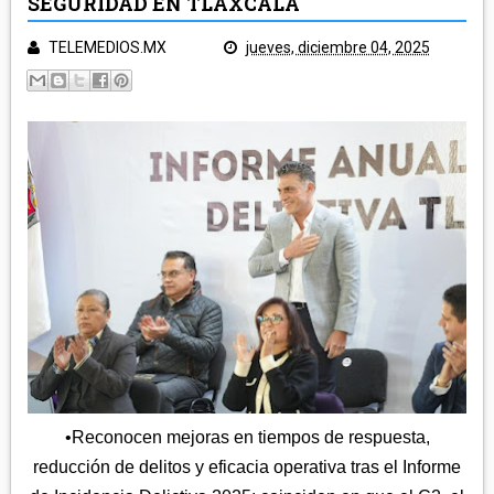
SEGURIDAD EN TLAXCALA
POLICÍA Y NOTA ROJA
SALUD
TELEMEDIOS.MX
jueves, diciembre 04, 2025
TLAXCALA
EDUCACIÓN
GOBIERNO
ECONOMÍA
LEGISLATIVO
CAMPO
MUNICIPIOS
JUDICIAL
ARTE Y CULTURA
CAPITAL
TURISMO
REGIÓN ORIENTE
DEPORTES
NACIONAL
HUAMANTLA
TELEMEDIOS TV
IXTENCO
REGIÓN CENTRO-NORTE
CUAPIAXTLA
APIZACO
ATLTZAYANCA
•Reconocen mejoras en tiempos de respuesta,
SAN JOSÉ TEACALCO
REGIÓN CENTRO-SUR
TEQUEXQUITLA
reducción de delitos y eficacia operativa tras el Informe
TOCATLÁN