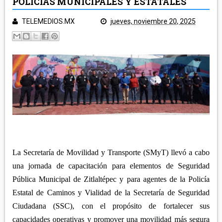
POLICÍAS MUNICIPALES Y ESTATALES
POLICÍA Y NOTA ROJA
SALUD
TELEMEDIOS.MX
jueves, noviembre 20, 2025
TLAXCALA
EDUCACIÓN
GOBIERNO
ECONOMÍA
LEGISLATIVO
CAMPO
MUNICIPIOS
JUDICIAL
ARTE Y CULTURA
CAPITAL
TURISMO
REGIÓN ORIENTE
DEPORTES
NACIONAL
HUAMANTLA
La Secretaría de Movilidad y Transporte (SMyT) llevó a cabo
TELEMEDIOS TV
IXTENCO
REGIÓN CENTRO-NORTE
una jornada de capacitación para elementos de Seguridad
CUAPIAXTLA
Pública Municipal de Zitlaltépec y para agentes de la Policía
APIZACO
ATLTZAYANCA
Estatal de Caminos y Vialidad de la Secretaría de Seguridad
SAN JOSÉ TEACALCO
REGIÓN CENTRO-SUR
Ciudadana (SSC), con el propósito de fortalecer sus
TEQUEXQUITLA
TOCATLÁN
capacidades operativas y promover una movilidad más segura