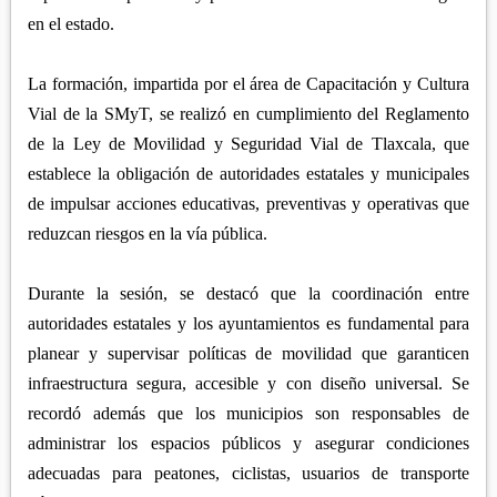
APETATITLÁN
ZITLALTEPEC
en el estado.
TLAXCO
CHIAUTEMPAN
TERRENATE
REGIÓN PONIENTE
XALOZTOC
CONTLA
La formación, impartida por el área de Capacitación y Cultura
CALPULALPAN
Vial de la SMyT, se realizó en cumplimiento del Reglamento
PANOTLA
HUEYOTLIPAN
de la Ley de Movilidad y Seguridad Vial de Tlaxcala, que
SAN PABLO DEL MONTE
establece la obligación de autoridades estatales y municipales
NANACAMILPA
ZACATELCO
de impulsar acciones educativas, preventivas y operativas que
SANCTÓRUM
reduzcan riesgos en la vía pública.
Durante la sesión, se destacó que la coordinación entre
autoridades estatales y los ayuntamientos es fundamental para
planear y supervisar políticas de movilidad que garanticen
infraestructura segura, accesible y con diseño universal. Se
recordó además que los municipios son responsables de
administrar los espacios públicos y asegurar condiciones
adecuadas para peatones, ciclistas, usuarios de transporte