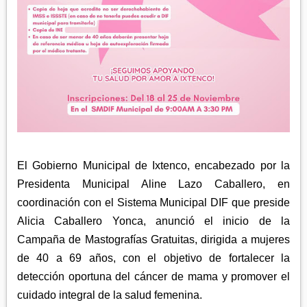
APETATITLÁN
ZITLALTEPEC
TLAXCO
CHIAUTEMPAN
TERRENATE
REGIÓN PONIENTE
XALOZTOC
CONTLA
CALPULALPAN
PANOTLA
HUEYOTLIPAN
SAN PABLO DEL MONTE
NANACAMILPA
ZACATELCO
SANCTÓRUM
El Gobierno Municipal de Ixtenco, encabezado por la
Presidenta Municipal Aline Lazo Caballero, en
coordinación con el Sistema Municipal DIF que preside
Alicia Caballero Yonca, anunció el inicio de la
Campaña de Mastografías Gratuitas, dirigida a mujeres
de 40 a 69 años, con el objetivo de fortalecer la
detección oportuna del cáncer de mama y promover el
cuidado integral de la salud femenina.