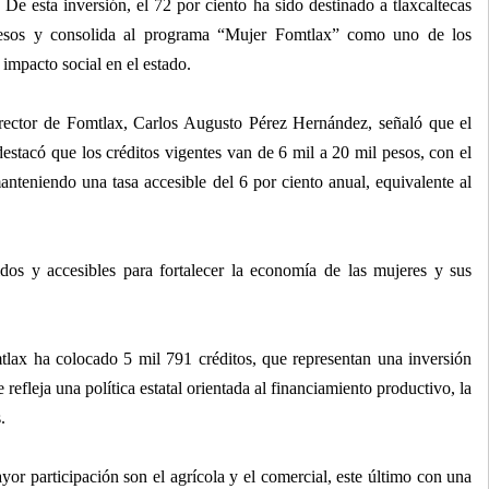
De esta inversión, el 72 por ciento ha sido destinado a tlaxcaltecas
pesos y consolida al programa “Mujer Fomtlax” como uno de los
mpacto social en el estado.
director de Fomtlax, Carlos Augusto Pérez Hernández, señaló que el
 destacó que los créditos vigentes van de 6 mil a 20 mil pesos, con el
nteniendo una tasa accesible del 6 por ciento anual, equivalente al
idos y accesibles para fortalecer la economía de las mujeres y sus
lax ha colocado 5 mil 791 créditos, que representan una inversión
efleja una política estatal orientada al financiamiento productivo, la
.
ayor participación son el agrícola y el comercial, este último con una