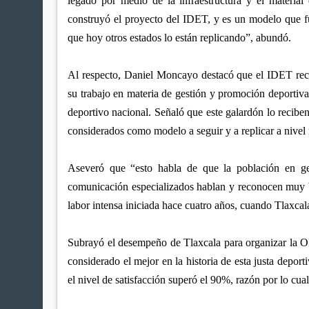
legado por medio de la infraestructura y el material d
construyó el proyecto del IDET, y es un modelo que fu
que hoy otros estados lo están replicando”, abundó.
Al respecto, Daniel Moncayo destacó que el IDET rec
su trabajo en materia de gestión y promoción deportiva,
deportivo nacional. Señaló que este galardón lo reciben
considerados como modelo a seguir y a replicar a nivel 
Aseveró que “esto habla de que la población en ge
comunicación especializados hablan y reconocen muy 
labor intensa iniciada hace cuatro años, cuando Tlaxcala
Subrayó el desempeño de Tlaxcala para organizar la 
considerado el mejor en la historia de esta justa deporti
el nivel de satisfacción superó el 90%, razón por lo cual