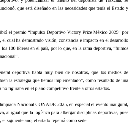
eportivo, y potencializar el talento del deportista de Tlaxcala, se
ncionó, que está diseñado en las necesidades que tenía el Estado y
ibió el premio “Impulso Deportivo Victory Prize México 2025” por
 el cual ha demostrado visión, constancia e impacto en el desarrollo
 los 100 líderes en el país, por lo que, en la rama deportiva, “fuimos
nacional”.
neral deportiva habla muy bien de nosotros, que los medios de
bien la estrategia que hemos implementado”, como resultado de una
 no figuraba en el plano competitivo frente a otros estados.
Olimpiada Nacional CONADE 2025, en especial el evento inaugural,
va, al igual que la logística para albergar disciplinas deportivas, pues
, el siguiente año, el estado repetirá como sede.