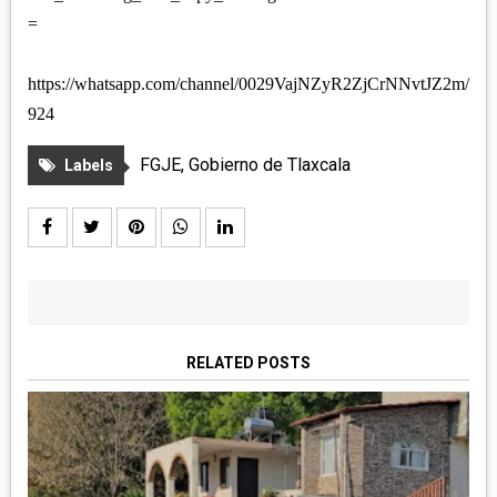
=
https://whatsapp.com/channel/0029VajNZyR2ZjCrNNvtJZ2m/
924
FGJE
,
Gobierno de Tlaxcala
Labels
RELATED POSTS