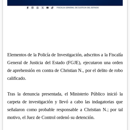
APETATITLÁN
ZITLALTEPEC
TLAXCO
CHIAUTEMPAN
TERRENATE
REGIÓN PONIENTE
XALOZTOC
CONTLA
CALPULALPAN
PANOTLA
HUEYOTLIPAN
SAN PABLO DEL MONTE
NANACAMILPA
ZACATELCO
Elementos de la Policía de Investigación, adscritos a la Fiscalía
SANCTÓRUM
General de Justicia del Estado (FGJE), ejecutaron una orden
de aprehensión en contra de Christian N., por el delito de robo
calificado.
Tras la denuncia presentada, el Ministerio Público inició la
carpeta de investigación y llevó a cabo las indagatorias que
señalaron como probable responsable a Christian N.; por tal
motivo, el Juez de Control ordenó su detención.