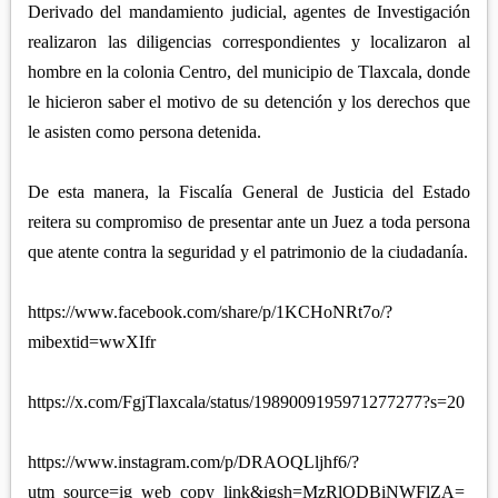
Derivado del mandamiento judicial, agentes de Investigación
realizaron las diligencias correspondientes y localizaron al
hombre en la colonia Centro, del municipio de Tlaxcala, donde
le hicieron saber el motivo de su detención y los derechos que
le asisten como persona detenida.
De esta manera, la Fiscalía General de Justicia del Estado
reitera su compromiso de presentar ante un Juez a toda persona
que atente contra la seguridad y el patrimonio de la ciudadanía.
https://www.facebook.com/share/p/1KCHoNRt7o/?
mibextid=wwXIfr
https://x.com/FgjTlaxcala/status/1989009195971277277?s=20
https://www.instagram.com/p/DRAOQLljhf6/?
utm_source=ig_web_copy_link&igsh=MzRlODBiNWFlZA=