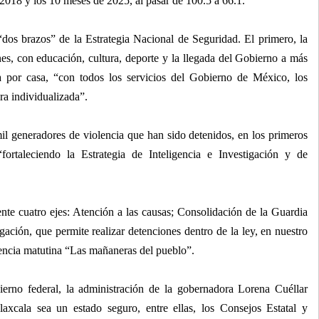
 2018 y los 10 meses de 2025, al pasar de 100.5 a 66.1.
“dos brazos” de la Estrategia Nacional de Seguridad. El primero, la
nes, con educación, cultura, deporte y la llegada del Gobierno a más
a por casa, “con todos los servicios del Gobierno de México, los
ra individualizada”.
il generadores de violencia que han sido detenidos, en los primeros
rtaleciendo la Estrategia de Inteligencia e Investigación y de
nte cuatro ejes: Atención a las causas; Consolidación de la Guardia
gación, que permite realizar detenciones dentro de la ley, en nuestro
rencia matutina “Las mañaneras del pueblo”.
ierno federal, la administración de la gobernadora Lorena Cuéllar
xcala sea un estado seguro, entre ellas, los Consejos Estatal y