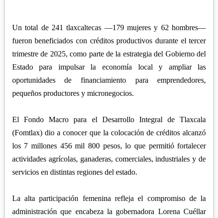
APETATITLÁN
ZITLALTEPEC
TLAXCO
CHIAUTEMPAN
TERRENATE
REGIÓN PONIENTE
Un total de 241 tlaxcaltecas —179 mujeres y 62 hombres—
XALOZTOC
CONTLA
fueron beneficiados con créditos productivos durante el tercer
CALPULALPAN
PANOTLA
trimestre de 2025, como parte de la estrategia del Gobierno del
HUEYOTLIPAN
Estado para impulsar la economía local y ampliar las
SAN PABLO DEL MONTE
NANACAMILPA
oportunidades de financiamiento para emprendedores,
ZACATELCO
pequeños productores y micronegocios.
SANCTÓRUM
El Fondo Macro para el Desarrollo Integral de Tlaxcala
(Fomtlax) dio a conocer que la colocación de créditos alcanzó
los 7 millones 456 mil 800 pesos, lo que permitió fortalecer
actividades agrícolas, ganaderas, comerciales, industriales y de
servicios en distintas regiones del estado.
La alta participación femenina refleja el compromiso de la
administración que encabeza la gobernadora Lorena Cuéllar