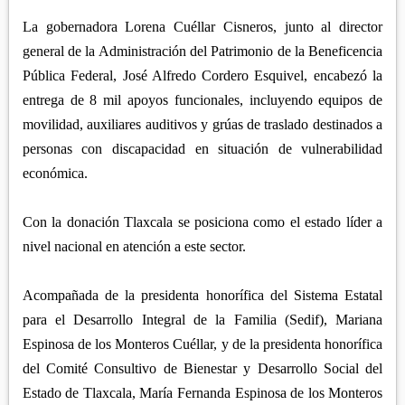
APETATITLÁN
ZITLALTEPEC
TLAXCO
La gobernadora Lorena Cuéllar Cisneros, junto al director
CHIAUTEMPAN
TERRENATE
REGIÓN PONIENTE
general de la Administración del Patrimonio de la Beneficencia
XALOZTOC
CONTLA
Pública Federal, José Alfredo Cordero Esquivel, encabezó la
CALPULALPAN
PANOTLA
entrega de 8 mil apoyos funcionales, incluyendo equipos de
HUEYOTLIPAN
movilidad, auxiliares auditivos y grúas de traslado destinados a
SAN PABLO DEL MONTE
NANACAMILPA
personas con discapacidad en situación de vulnerabilidad
ZACATELCO
económica.
SANCTÓRUM
Con la donación Tlaxcala se posiciona como el estado líder a
nivel nacional en atención a este sector.
Acompañada de la presidenta honorífica del Sistema Estatal
para el Desarrollo Integral de la Familia (Sedif), Mariana
Espinosa de los Monteros Cuéllar, y de la presidenta honorífica
del Comité Consultivo de Bienestar y Desarrollo Social del
Estado de Tlaxcala, María Fernanda Espinosa de los Monteros