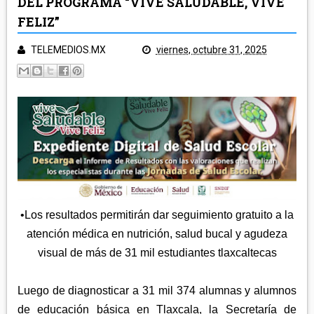
DEL PROGRAMA “VIVE SALUDABLE, VIVE
POLICÍA Y NOTA ROJA
FELIZ”
SALUD
TLAXCALA
TELEMEDIOS.MX
viernes, octubre 31, 2025
EDUCACIÓN
GOBIERNO
ECONOMÍA
LEGISLATIVO
CAMPO
MUNICIPIOS
JUDICIAL
ARTE Y CULTURA
CAPITAL
TURISMO
REGIÓN ORIENTE
DEPORTES
NACIONAL
HUAMANTLA
•Los resultados permitirán dar seguimiento gratuito a la
TELEMEDIOS TV
IXTENCO
REGIÓN CENTRO-NORTE
atención médica en nutrición, salud bucal y agudeza
CUAPIAXTLA
visual de más de 31 mil estudiantes tlaxcaltecas
APIZACO
ATLTZAYANCA
SAN JOSÉ TEACALCO
REGIÓN CENTRO-SUR
Luego de diagnosticar a 31 mil 374 alumnas y alumnos
TEQUEXQUITLA
TOCATLÁN
de educación básica en Tlaxcala, la Secretaría de