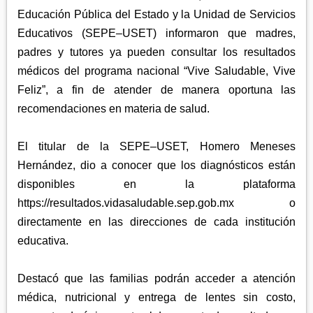
APETATITLÁN
ZITLALTEPEC
Educación Pública del Estado y la Unidad de Servicios
TLAXCO
CHIAUTEMPAN
TERRENATE
Educativos (SEPE–USET) informaron que madres,
REGIÓN PONIENTE
XALOZTOC
CONTLA
padres y tutores ya pueden consultar los resultados
CALPULALPAN
médicos del programa nacional “Vive Saludable, Vive
PANOTLA
HUEYOTLIPAN
Feliz”, a fin de atender de manera oportuna las
SAN PABLO DEL MONTE
recomendaciones en materia de salud.
NANACAMILPA
ZACATELCO
SANCTÓRUM
El titular de la SEPE–USET, Homero Meneses
Hernández, dio a conocer que los diagnósticos están
disponibles en la plataforma
https://resultados.vidasaludable.sep.gob.mx o
directamente en las direcciones de cada institución
educativa.
Destacó que las familias podrán acceder a atención
médica, nutricional y entrega de lentes sin costo,