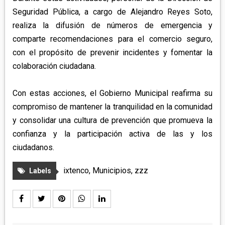
APETATITLÁN
ZITLALTEPEC
Seguridad Pública, a cargo de Alejandro Reyes Soto,
TLAXCO
CHIAUTEMPAN
TERRENATE
REGIÓN PONIENTE
realiza la difusión de números de emergencia y
XALOZTOC
CONTLA
comparte recomendaciones para el comercio seguro,
CALPULALPAN
con el propósito de prevenir incidentes y fomentar la
PANOTLA
HUEYOTLIPAN
colaboración ciudadana.
SAN PABLO DEL MONTE
NANACAMILPA
ZACATELCO
Con estas acciones, el Gobierno Municipal reafirma su
SANCTÓRUM
compromiso de mantener la tranquilidad en la comunidad
y consolidar una cultura de prevención que promueva la
confianza y la participación activa de las y los
ciudadanos.
ixtenco
,
Municipios
,
zzz
Labels