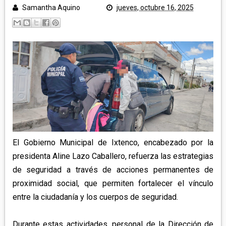
POLICÍA Y NOTA ROJA
Samantha Aquino
jueves, octubre 16, 2025
SALUD
TLAXCALA
EDUCACIÓN
GOBIERNO
ECONOMÍA
LEGISLATIVO
CAMPO
MUNICIPIOS
JUDICIAL
ARTE Y CULTURA
CAPITAL
TURISMO
REGIÓN ORIENTE
DEPORTES
NACIONAL
HUAMANTLA
El Gobierno Municipal de Ixtenco, encabezado por la
presidenta Aline Lazo Caballero, refuerza las estrategias
TELEMEDIOS TV
IXTENCO
REGIÓN CENTRO-NORTE
de seguridad a través de acciones permanentes de
CUAPIAXTLA
proximidad social, que permiten fortalecer el vínculo
APIZACO
ATLTZAYANCA
entre la ciudadanía y los cuerpos de seguridad.
SAN JOSÉ TEACALCO
REGIÓN CENTRO-SUR
TEQUEXQUITLA
TOCATLÁN
Durante estas actividades, personal de la Dirección de