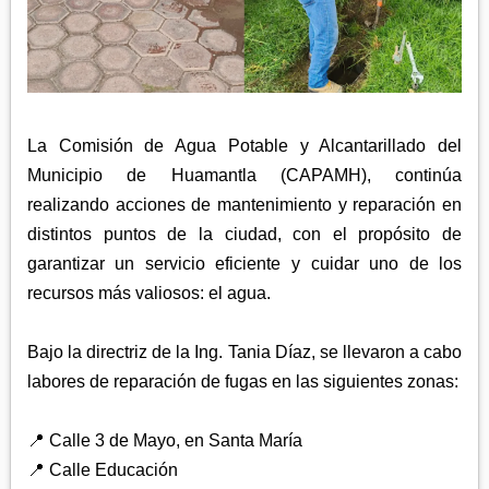
APETATITLÁN
ZITLALTEPEC
TLAXCO
CHIAUTEMPAN
TERRENATE
REGIÓN PONIENTE
XALOZTOC
CONTLA
CALPULALPAN
PANOTLA
HUEYOTLIPAN
La Comisión de Agua Potable y Alcantarillado del
SAN PABLO DEL MONTE
NANACAMILPA
Municipio de Huamantla (CAPAMH), continúa
ZACATELCO
realizando acciones de mantenimiento y reparación en
SANCTÓRUM
distintos puntos de la ciudad, con el propósito de
garantizar un servicio eficiente y cuidar uno de los
recursos más valiosos: el agua.
Bajo la directriz de la Ing. Tania Díaz, se llevaron a cabo
labores de reparación de fugas en las siguientes zonas:
📍 Calle 3 de Mayo, en Santa María
📍 Calle Educación