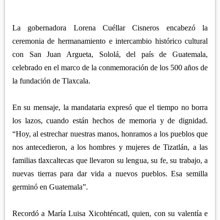
APETATITLÁN
ZITLALTEPEC
TLAXCO
CHIAUTEMPAN
TERRENATE
REGIÓN PONIENTE
La gobernadora Lorena Cuéllar Cisneros encabezó la
XALOZTOC
CONTLA
ceremonia de hermanamiento e intercambio histórico cultural
CALPULALPAN
PANOTLA
con San Juan Argueta, Sololá, del país de Guatemala,
HUEYOTLIPAN
celebrado en el marco de la conmemoración de los 500 años de
SAN PABLO DEL MONTE
NANACAMILPA
la fundación de Tlaxcala.
ZACATELCO
SANCTÓRUM
En su mensaje, la mandataria expresó que el tiempo no borra
los lazos, cuando están hechos de memoria y de dignidad.
“Hoy, al estrechar nuestras manos, honramos a los pueblos que
nos antecedieron, a los hombres y mujeres de Tizatlán, a las
familias tlaxcaltecas que llevaron su lengua, su fe, su trabajo, a
nuevas tierras para dar vida a nuevos pueblos. Esa semilla
germinó en Guatemala”.
Recordó a María Luisa Xicohténcatl, quien, con su valentía e