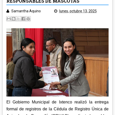
RESPONSABLES DE MASCOTAS
POLICÍA Y NOTA ROJA
SALUD
Samantha Aquino
lunes, octubre 13, 2025
TLAXCALA
EDUCACIÓN
GOBIERNO
ECONOMÍA
LEGISLATIVO
CAMPO
MUNICIPIOS
JUDICIAL
ARTE Y CULTURA
CAPITAL
TURISMO
REGIÓN ORIENTE
DEPORTES
NACIONAL
HUAMANTLA
TELEMEDIOS TV
IXTENCO
REGIÓN CENTRO-NORTE
CUAPIAXTLA
APIZACO
ATLTZAYANCA
El Gobierno Municipal de Ixtenco realizó la entrega
SAN JOSÉ TEACALCO
REGIÓN CENTRO-SUR
TEQUEXQUITLA
formal de registros de la Cédula de Registro Única de
TOCATLÁN