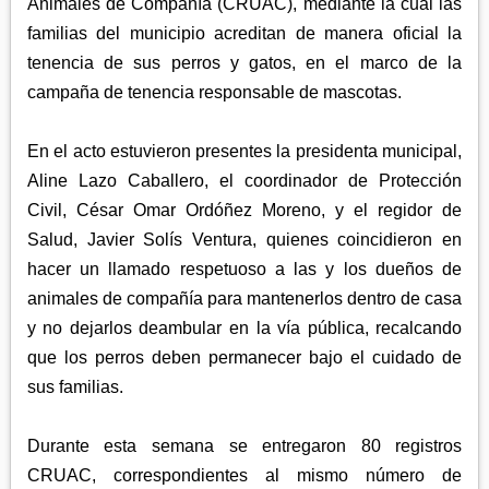
APETATITLÁN
Animales de Compañía (CRUAC), mediante la cual las
ZITLALTEPEC
TLAXCO
familias del municipio acreditan de manera oficial la
CHIAUTEMPAN
TERRENATE
REGIÓN PONIENTE
tenencia de sus perros y gatos, en el marco de la
XALOZTOC
CONTLA
campaña de tenencia responsable de mascotas.
CALPULALPAN
PANOTLA
HUEYOTLIPAN
En el acto estuvieron presentes la presidenta municipal,
SAN PABLO DEL MONTE
NANACAMILPA
Aline Lazo Caballero, el coordinador de Protección
ZACATELCO
Civil, César Omar Ordóñez Moreno, y el regidor de
SANCTÓRUM
Salud, Javier Solís Ventura, quienes coincidieron en
hacer un llamado respetuoso a las y los dueños de
animales de compañía para mantenerlos dentro de casa
y no dejarlos deambular en la vía pública, recalcando
que los perros deben permanecer bajo el cuidado de
sus familias.
Durante esta semana se entregaron 80 registros
CRUAC, correspondientes al mismo número de