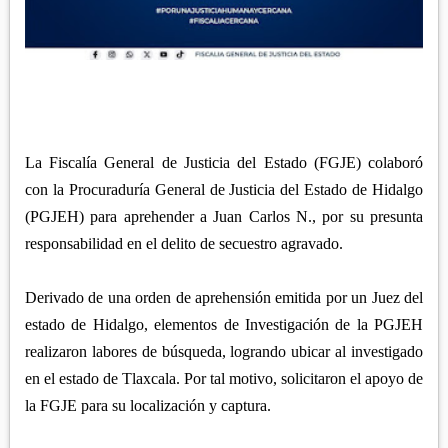
APETATITLÁN
ZITLALTEPEC
TLAXCO
CHIAUTEMPAN
TERRENATE
REGIÓN PONIENTE
XALOZTOC
CONTLA
CALPULALPAN
PANOTLA
HUEYOTLIPAN
SAN PABLO DEL MONTE
NANACAMILPA
La Fiscalía General de Justicia del Estado (FGJE) colaboró
ZACATELCO
con la Procuraduría General de Justicia del Estado de Hidalgo
SANCTÓRUM
(PGJEH) para aprehender a Juan Carlos N., por su presunta
responsabilidad en el delito de secuestro agravado.
Derivado de una orden de aprehensión emitida por un Juez del
estado de Hidalgo, elementos de Investigación de la PGJEH
realizaron labores de búsqueda, logrando ubicar al investigado
en el estado de Tlaxcala. Por tal motivo, solicitaron el apoyo de
la FGJE para su localización y captura.