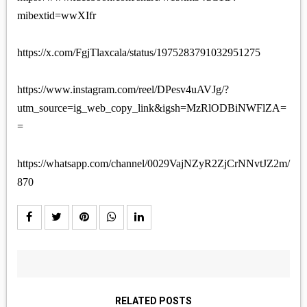
mibextid=wwXIfr
https://x.com/FgjTlaxcala/status/1975283791032951275
https://www.instagram.com/reel/DPesv4uAVJg/?
utm_source=ig_web_copy_link&igsh=MzRlODBiNWFlZA=
=
https://whatsapp.com/channel/0029VajNZyR2ZjCrNNvtJZ2m/
870
RELATED POSTS