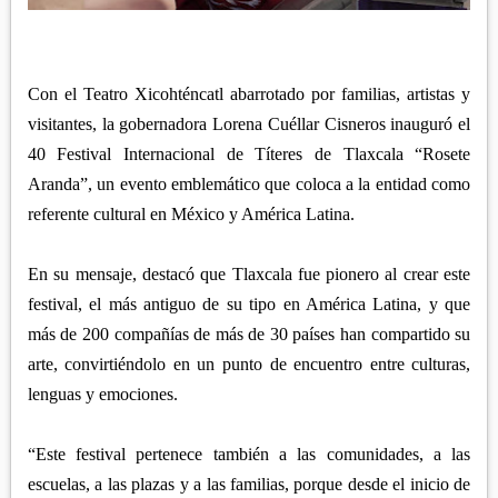
APETATITLÁN
ZITLALTEPEC
TLAXCO
CHIAUTEMPAN
TERRENATE
REGIÓN PONIENTE
XALOZTOC
CONTLA
Con el Teatro Xicohténcatl abarrotado por familias, artistas y
CALPULALPAN
PANOTLA
visitantes, la gobernadora Lorena Cuéllar Cisneros inauguró el
HUEYOTLIPAN
40 Festival Internacional de Títeres de Tlaxcala “Rosete
SAN PABLO DEL MONTE
NANACAMILPA
Aranda”, un evento emblemático que coloca a la entidad como
ZACATELCO
referente cultural en México y América Latina.
SANCTÓRUM
En su mensaje, destacó que Tlaxcala fue pionero al crear este
festival, el más antiguo de su tipo en América Latina, y que
más de 200 compañías de más de 30 países han compartido su
arte, convirtiéndolo en un punto de encuentro entre culturas,
lenguas y emociones.
“Este festival pertenece también a las comunidades, a las
escuelas, a las plazas y a las familias, porque desde el inicio de