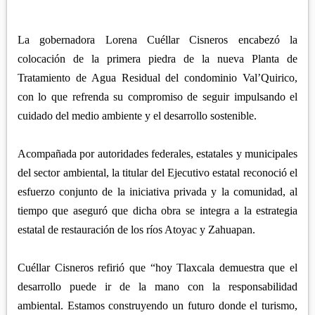
APETATITLÁN
ZITLALTEPEC
TLAXCO
CHIAUTEMPAN
TERRENATE
REGIÓN PONIENTE
La gobernadora Lorena Cuéllar Cisneros encabezó la
XALOZTOC
CONTLA
colocación de la primera piedra de la nueva Planta de
CALPULALPAN
PANOTLA
Tratamiento de Agua Residual del condominio Val’Quirico,
HUEYOTLIPAN
con lo que refrenda su compromiso de seguir impulsando el
SAN PABLO DEL MONTE
NANACAMILPA
cuidado del medio ambiente y el desarrollo sostenible.
ZACATELCO
SANCTÓRUM
Acompañada por autoridades federales, estatales y municipales
del sector ambiental, la titular del Ejecutivo estatal reconoció el
esfuerzo conjunto de la iniciativa privada y la comunidad, al
tiempo que aseguró que dicha obra se integra a la estrategia
estatal de restauración de los ríos Atoyac y Zahuapan.
Cuéllar Cisneros refirió que “hoy Tlaxcala demuestra que el
desarrollo puede ir de la mano con la responsabilidad
ambiental. Estamos construyendo un futuro donde el turismo,