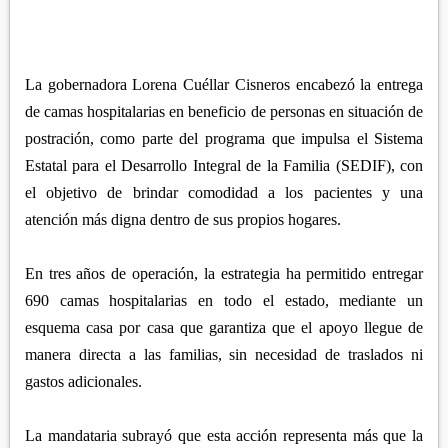
APETATITLÁN
ZITLALTEPEC
TLAXCO
CHIAUTEMPAN
TERRENATE
REGIÓN PONIENTE
XALOZTOC
CONTLA
La gobernadora Lorena Cuéllar Cisneros encabezó la entrega
CALPULALPAN
PANOTLA
de camas hospitalarias en beneficio de personas en situación de
HUEYOTLIPAN
postración, como parte del programa que impulsa el Sistema
SAN PABLO DEL MONTE
NANACAMILPA
Estatal para el Desarrollo Integral de la Familia (SEDIF), con
ZACATELCO
el objetivo de brindar comodidad a los pacientes y una
SANCTÓRUM
atención más digna dentro de sus propios hogares.
En tres años de operación, la estrategia ha permitido entregar
690 camas hospitalarias en todo el estado, mediante un
esquema casa por casa que garantiza que el apoyo llegue de
manera directa a las familias, sin necesidad de traslados ni
gastos adicionales.
La mandataria subrayó que esta acción representa más que la