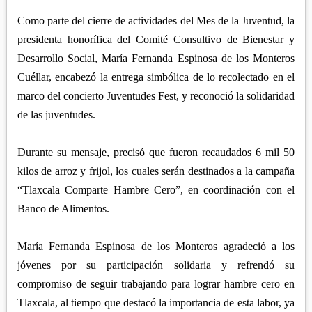
APETATITLÁN
ZITLALTEPEC
TLAXCO
Como parte del cierre de actividades del Mes de la Juventud, la
CHIAUTEMPAN
TERRENATE
REGIÓN PONIENTE
presidenta honorífica del Comité Consultivo de Bienestar y
XALOZTOC
CONTLA
Desarrollo Social, María Fernanda Espinosa de los Monteros
CALPULALPAN
PANOTLA
Cuéllar, encabezó la entrega simbólica de lo recolectado en el
HUEYOTLIPAN
marco del concierto Juventudes Fest, y reconoció la solidaridad
SAN PABLO DEL MONTE
NANACAMILPA
de las juventudes.
ZACATELCO
SANCTÓRUM
Durante su mensaje, precisó que fueron recaudados 6 mil 50
kilos de arroz y frijol, los cuales serán destinados a la campaña
“Tlaxcala Comparte Hambre Cero”, en coordinación con el
Banco de Alimentos.
María Fernanda Espinosa de los Monteros agradeció a los
jóvenes por su participación solidaria y refrendó su
compromiso de seguir trabajando para lograr hambre cero en
Tlaxcala, al tiempo que destacó la importancia de esta labor, ya