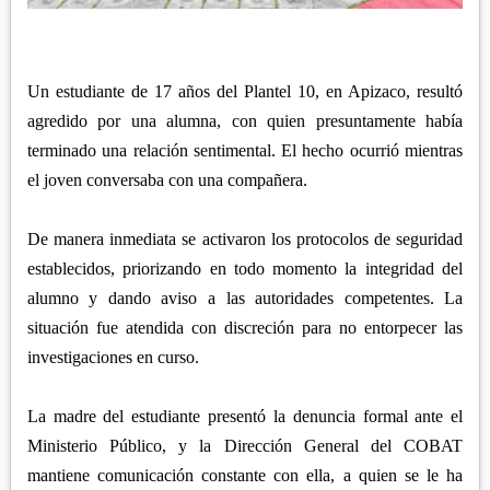
APETATITLÁN
ZITLALTEPEC
TLAXCO
CHIAUTEMPAN
TERRENATE
REGIÓN PONIENTE
XALOZTOC
CONTLA
Un estudiante de 17 años del Plantel 10, en Apizaco, resultó
CALPULALPAN
PANOTLA
agredido por una alumna, con quien presuntamente había
HUEYOTLIPAN
terminado una relación sentimental. El hecho ocurrió mientras
SAN PABLO DEL MONTE
NANACAMILPA
el joven conversaba con una compañera.
ZACATELCO
SANCTÓRUM
De manera inmediata se activaron los protocolos de seguridad
establecidos, priorizando en todo momento la integridad del
alumno y dando aviso a las autoridades competentes. La
situación fue atendida con discreción para no entorpecer las
investigaciones en curso.
La madre del estudiante presentó la denuncia formal ante el
Ministerio Público, y la Dirección General del COBAT
mantiene comunicación constante con ella, a quien se le ha