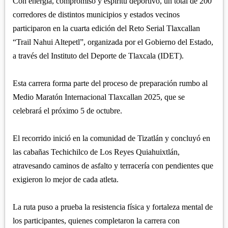
Con energía, compromiso y espíritu deportivo, un total de 200
APETATITLÁN
ZITLALTEPEC
TLAXCO
corredores de distintos municipios y estados vecinos
CHIAUTEMPAN
TERRENATE
REGIÓN PONIENTE
participaron en la cuarta edición del Reto Serial Tlaxcallan
XALOZTOC
CONTLA
“Trail Nahui Altepetl”, organizada por el Gobierno del Estado,
CALPULALPAN
a través del Instituto del Deporte de Tlaxcala (IDET).
PANOTLA
HUEYOTLIPAN
SAN PABLO DEL MONTE
NANACAMILPA
Esta carrera forma parte del proceso de preparación rumbo al
ZACATELCO
Medio Maratón Internacional Tlaxcallan 2025, que se
SANCTÓRUM
celebrará el próximo 5 de octubre.
El recorrido inició en la comunidad de Tizatlán y concluyó en
las cabañas Techichilco de Los Reyes Quiahuixtlán,
atravesando caminos de asfalto y terracería con pendientes que
exigieron lo mejor de cada atleta.
La ruta puso a prueba la resistencia física y fortaleza mental de
los participantes, quienes completaron la carrera con